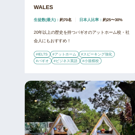
WALES
生徒数(最大)：
約70名
日本人比率：
約25〜30%
20年以上の歴史を持つバギオのアットホーム校・社
会人にもおすすめ！
#IELTS
#アットホーム
#スピーキング強化
#バギオ
#ビジネス英語
#小規模校