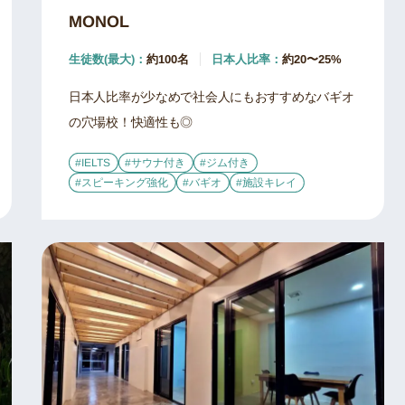
MONOL
生徒数(最大)：
約100名
日本人比率：
約20〜25%
日本人比率が少なめで社会人にもおすすめなバギオ
の穴場校！快適性も◎
#IELTS
#サウナ付き
#ジム付き
#スピーキング強化
#バギオ
#施設キレイ