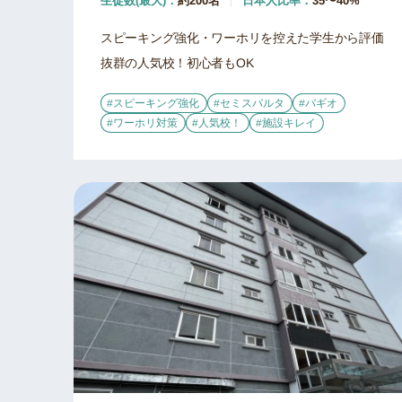
生徒数(最大)：
約200名
日本人比率：
35〜40%
スピーキング強化・ワーホリを控えた学生から評価
抜群の人気校！初心者もOK
#スピーキング強化
#セミスパルタ
#バギオ
#ワーホリ対策
#人気校！
#施設キレイ