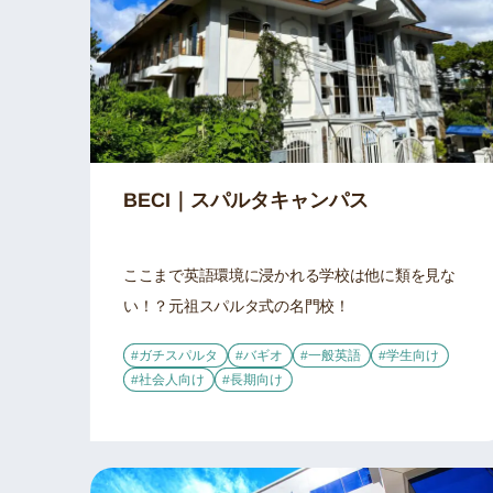
BECI｜スパルタキャンパス
ここまで英語環境に浸かれる学校は他に類を見な
い！？元祖スパルタ式の名門校！
#ガチスパルタ
#バギオ
#一般英語
#学生向け
#社会人向け
#長期向け