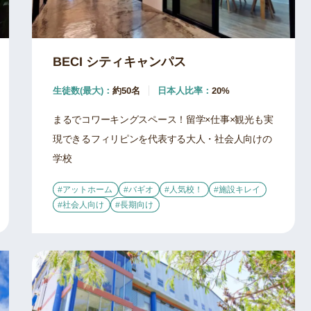
BECI シティキャンパス
生徒数(最大)：
約50名
日本人比率：
20%
まるでコワーキングスペース！留学×仕事×観光も実
現できるフィリピンを代表する大人・社会人向けの
学校
#アットホーム
#バギオ
#人気校！
#施設キレイ
#社会人向け
#長期向け