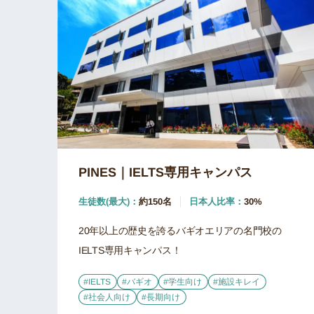
PINES｜IELTS専用キャンパス
生徒数(最大)：
約150名
日本人比率：
30%
20年以上の歴史を誇るバギオエリアの名門校の
IELTS専用キャンパス！
#IELTS
#バギオ
#学生向け
#施設キレイ
#社会人向け
#長期向け