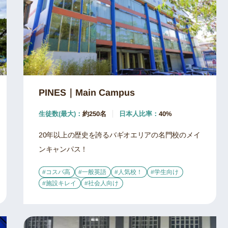
PINES｜Main Campus
生徒数(最大)：
約250名
日本人比率：
40%
20年以上の歴史を誇るバギオエリアの名門校のメイ
ンキャンパス！
#コスパ高
#一般英語
#人気校！
#学生向け
#施設キレイ
#社会人向け