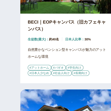
BECI｜EOPキャンパス（旧カフェキャ
ンパス）
生徒数(最大)：
約40名
日本人比率：
30%
自然豊かなペンション型キャンパスが魅力のアット
ホームな環境
#アットホーム
#バギオ
#学生向け
#日本人少なめ
#社会人向け
#長期向け