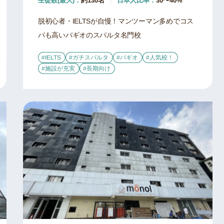
生徒数(最大)：
約130名
日本人比率：
30〜40%
脱初心者・IELTSが自慢！マンツーマン多めでコス
パも高いバギオのスパルタ名門校
#IELTS
#ガチスパルタ
#バギオ
#人気校！
#施設が充実
#長期向け