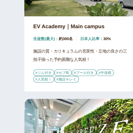
EV Academy｜Main campus
生徒数(最大)：
約300名
日本人比率：
30%
施設の質・カリキュラムの充実性・立地の良さの三
拍子揃った予約困難な人気校！
#ジム付き
#セブ島
#プール付き
#中規模
#人気校！
#施設キレイ