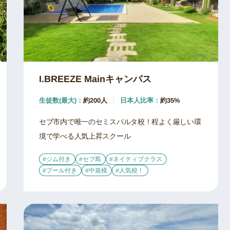
I.BREEZE Mainキャンパス
生徒数(最大)：
約200人
日本人比率：
約35%
セブ市内で唯一のセミスパルタ校！程よく厳しい環
境で学べる人気上昇スクール
#ジム付き
#セブ島
#ネイティブクラス
#プール付き
#中規模
#人気校！