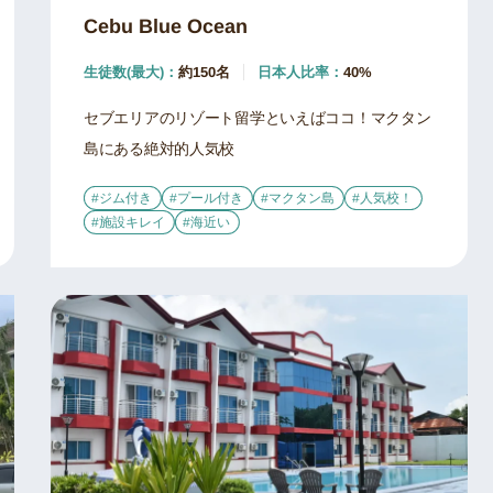
Cebu Blue Ocean
生徒数(最大)：
約150名
日本人比率：
40%
セブエリアのリゾート留学といえばココ！マクタン
島にある絶対的人気校
#ジム付き
#プール付き
#マクタン島
#人気校！
#施設キレイ
#海近い