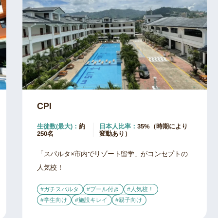
CPI
生徒数(最大)：
約
日本人比率：
35%（時期により
250名
変動あり）
「スパルタ×市内でリゾート留学」がコンセプトの
人気校！
#ガチスパルタ
#プール付き
#人気校！
#学生向け
#施設キレイ
#親子向け