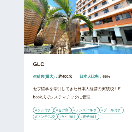
GLC
生徒数(最大)：
約400名
日本人比率：
65%
セブ留学を牽引してきた日本人経営の実績校！E-
book式でシステマチックに管理
#ジム付き
#セブ島
#ノンスパルタ
#プール付き
#マンモス校
#学生向け
#親子向け