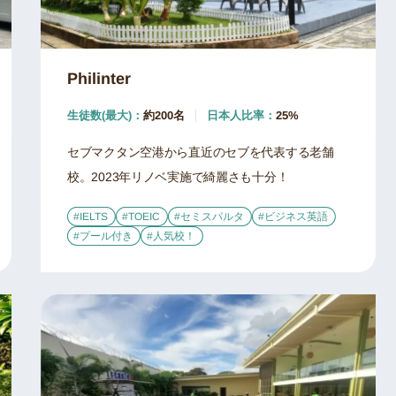
Philinter
生徒数(最大)：
約200名
日本人比率：
25%
セブマクタン空港から直近のセブを代表する老舗
校。2023年リノベ実施で綺麗さも十分！
#IELTS
#TOEIC
#セミスパルタ
#ビジネス英語
#プール付き
#人気校！