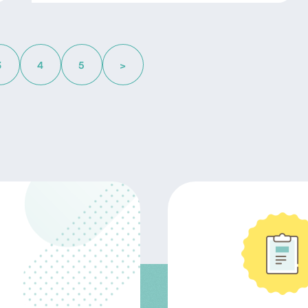
4
3
5
>