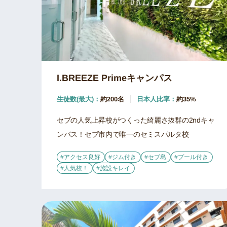
I.BREEZE Primeキャンパス
生徒数(最大)：
約200名
日本人比率：
約35%
セブの人気上昇校がつくった綺麗さ抜群の2ndキャ
ンパス！セブ市内で唯一のセミスパルタ校
#アクセス良好
#ジム付き
#セブ島
#プール付き
#人気校！
#施設キレイ