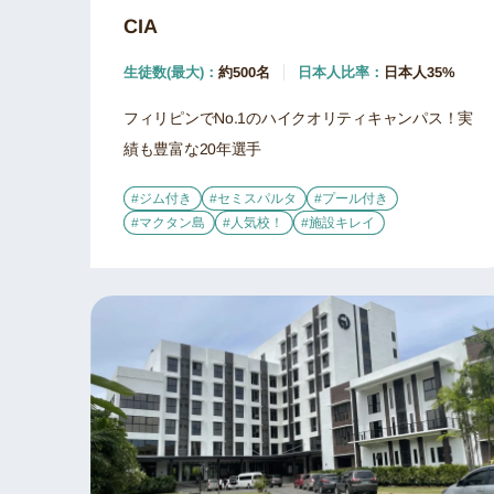
CIA
生徒数(最大)：
約500名
日本人比率：
日本人35%
フィリピンでNo.1のハイクオリティキャンパス！実
績も豊富な20年選手
#ジム付き
#セミスパルタ
#プール付き
#マクタン島
#人気校！
#施設キレイ