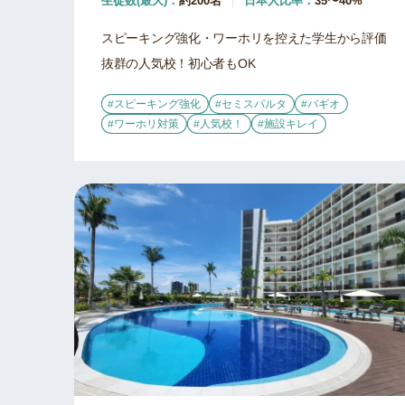
生徒数(最大)：
約200名
日本人比率：
35〜40%
スピーキング強化・ワーホリを控えた学生から評価
抜群の人気校！初心者もOK
#スピーキング強化
#セミスパルタ
#バギオ
#ワーホリ対策
#人気校！
#施設キレイ