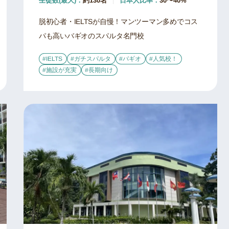
生徒数(最大)：
約130名
日本人比率：
30〜40%
脱初心者・IELTSが自慢！マンツーマン多めでコス
パも高いバギオのスパルタ名門校
#IELTS
#ガチスパルタ
#バギオ
#人気校！
#施設が充実
#長期向け