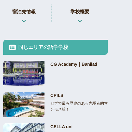
宿泊先情報
学校概要
同じエリアの語学学校
CG Academy｜Banilad
CPILS
セブで最も歴史のある先駆者的マ
ンモス校！
CELLA uni