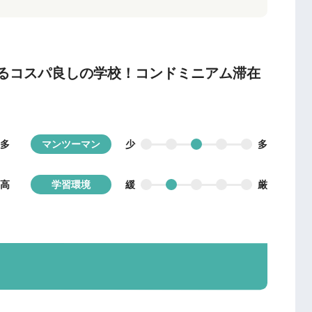
るコスパ良しの学校！コンドミニアム滞在
多
少
多
マンツーマン
高
緩
厳
学習環境