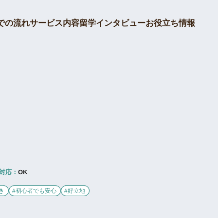
留学インタビュー
での流れ
サービス内容
お役立ち情報
対応：
OK
き
#初心者でも安心
#好立地