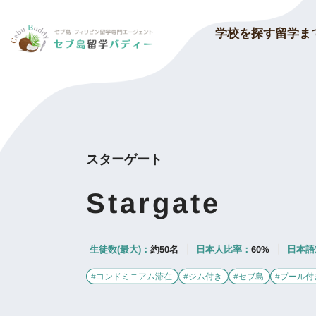
留学ま
学校を探す
スターゲート
Stargate
生徒数(最大)：
約50名
日本人比率：
60%
日本語
#コンドミニアム滞在
#ジム付き
#セブ島
#プール付