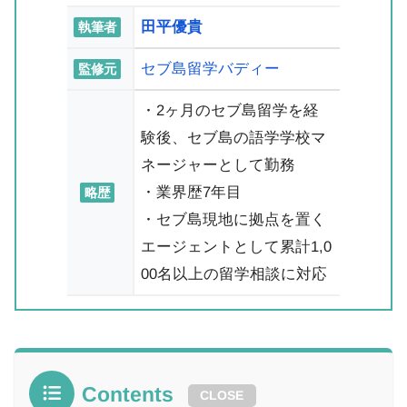
田平優貴
執筆者
セブ島留学バディー
監修元
・2ヶ月のセブ島留学を経
験後、セブ島の語学学校マ
ネージャーとして勤務
・業界歴7年目
略歴
・セブ島現地に拠点を置く
エージェントとして累計1,0
00名以上の留学相談に対応
Contents
CLOSE