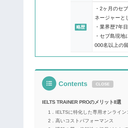
・2ヶ月のセ
ネージャーと
・業界歴7年
略歴
・セブ島現地
000名以上の
Contents
CLOSE
IELTS TRAINER PROのメリット8選
1．IELTSに特化した専用オンライ
2．高いコストパフォーマンス