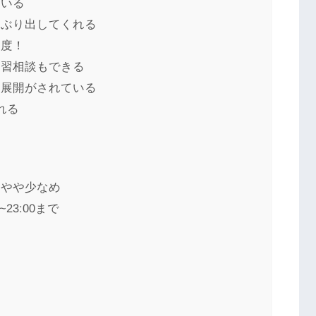
ている
あぶり出してくれる
制度！
学習相談もできる
ス展開がされている
れる
、やや少なめ
23:00まで