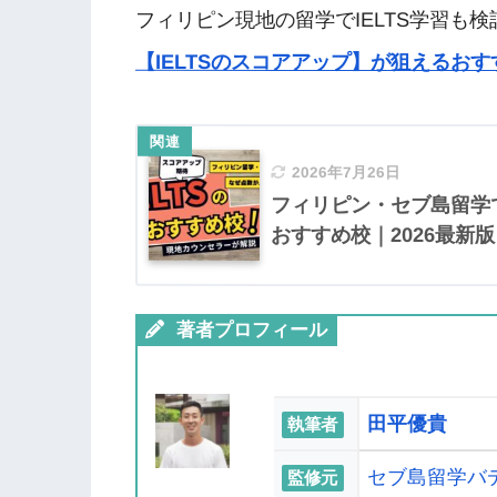
フィリピン現地の留学でIELTS学習も
【IELTSのスコアアップ】が狙えるおす
2026年7月26日
フィリピン・セブ島留学で
おすすめ校｜2026最新版
著者プロフィール
田平優貴
執筆者
セブ島留学バ
監修元