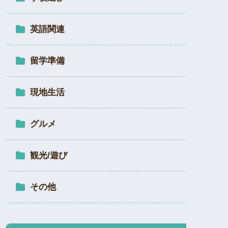
英語関連
留学準備
現地生活
グルメ
観光/遊び
その他