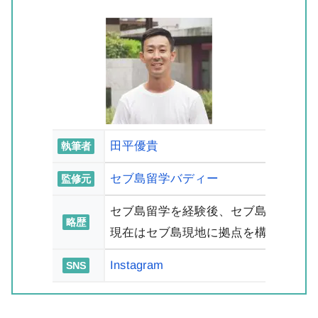
田平優貴
執筆者
セブ島留学バディー
監修元
セブ島留学を経験後、セブ島の語学学
略歴
現在はセブ島現地に拠点を構えるセブ
Instagram
SNS