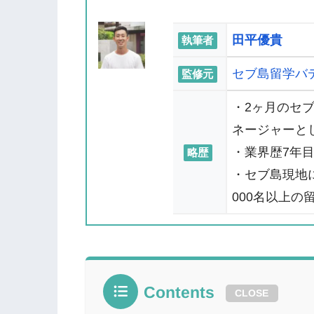
田平優貴
執筆者
セブ島留学バ
監修元
・2ヶ月のセ
ネージャーと
・業界歴7年
略歴
・セブ島現地
000名以上の
Contents
CLOSE