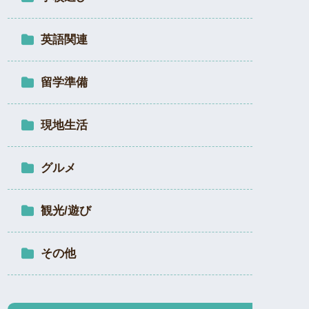
英語関連
留学準備
現地生活
グルメ
観光/遊び
その他