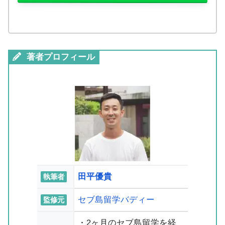
著者プロフィール
田平優貴
執筆者
セブ島留学バディー
監修元
・2ヶ月のセブ島留学を経