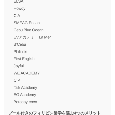
ELSA
Howdy
CIA
SMEAG Encant
Cebu Blue Ocean
EVアカデミー La Mer
B’Cebu
Philinter
First English
Joyful
WE ACADEMY
CIP
Talk Academy
EG Academy
Boracay coco
プール付きのフィリピン留学を選ぶ4つのメリット