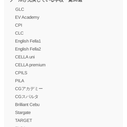
GLC
EV Academy
CPI
CLC
English Fella1
English Fella2
CELLA uni
CELLA premium
CPILS
PILA
CGアカデミー
CGスパルタ
Brilliant Cebu
Stargate
TARGET